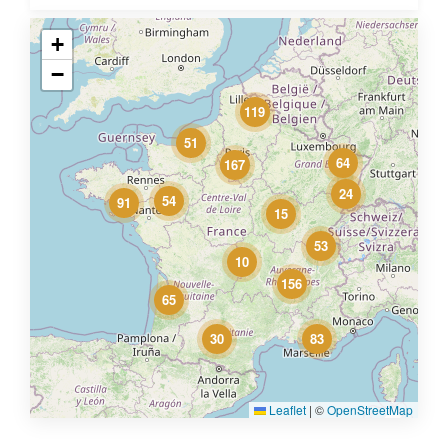
+
−
119
51
64
167
24
54
91
15
53
10
156
65
30
83
Leaflet
|
©
OpenStreetMap